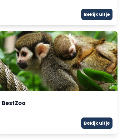
Bekijk uitje
BestZoo
Bekijk uitje