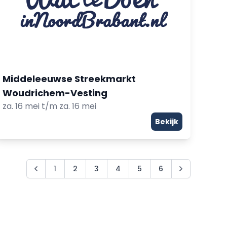
Middeleeuwse Streekmarkt
Woudrichem-Vesting
za. 16 mei t/m za. 16 mei
Bekijk
1
2
3
4
5
6