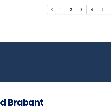
1
2
3
4
5
d Brabant