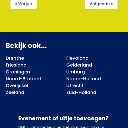
« Vorige
Volgende »
Bekijk ook...
Drenthe
Flevoland
Friesland
Gelderland
Groningen
Limburg
Noord-Brabant
Noord-Holland
Overijssel
Utrecht
Zeeland
Zuid-Holland
Evenement of uitje toevoegen?
Wilt u informatie over het plaatsen van uw