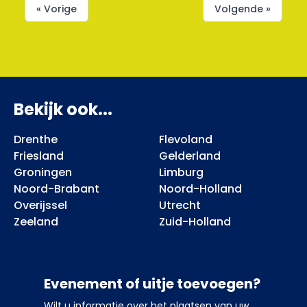
« Vorige
Volgende »
Bekijk ook...
Drenthe
Flevoland
Friesland
Gelderland
Groningen
Limburg
Noord-Brabant
Noord-Holland
Overijssel
Utrecht
Zeeland
Zuid-Holland
Evenement of uitje toevoegen?
Wilt u informatie over het plaatsen van uw